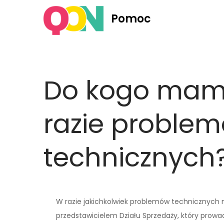
Skip
Pomoc
to
content
Do kogo mam 
razie problem
technicznych
W razie jakichkolwiek problemów technicznych n
przedstawicielem Działu Sprzedaży, który prowad