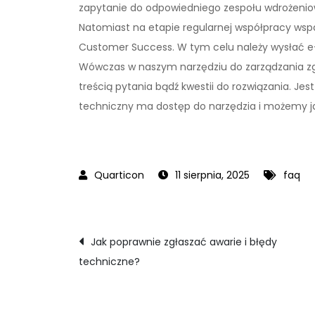
zapytanie do odpowiedniego zespołu wdrożeniow
Natomiast na etapie regularnej współpracy wspa
Customer Success. W tym celu należy wysłać e
Wówczas w naszym narzędziu do zarządzania zg
treścią pytania bądź kwestii do rozwiązania. Jes
techniczny ma dostęp do narzędzia i możemy ja
11 sierpnia, 2025
faq
Nawigacja
Jak poprawnie zgłaszać awarie i błędy
techniczne?
wpisu