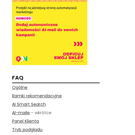
FAQ
Ogólne
Ramki rekomendacyjne
AI Smart Search
AI-maile
- wkrótce
Panel Klienta
Tryb podglądu